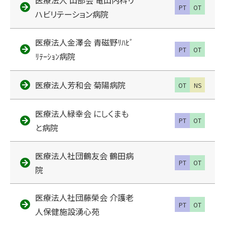
医療法人 山部会 竜山内科リ
PT
OT
ハビリテーション病院
医療法人金澤会 青磁野ﾘﾊﾋﾞ
PT
OT
ﾘﾃｰｼｮﾝ病院
医療法人芳和会 菊陽病院
OT
NS
医療法人緑幸会 にしくまも
PT
OT
と病院
医療法人社団鶴友会 鶴田病
PT
OT
院
医療法人社団藤榮会 介護老
PT
OT
人保健施設湧心苑