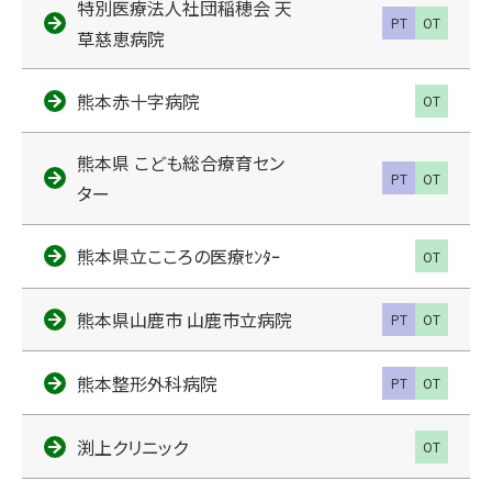
特別医療法人社団稲穂会 天
PT
OT
草慈恵病院
熊本赤十字病院
OT
熊本県 こども総合療育セン
PT
OT
ター
熊本県立こころの医療ｾﾝﾀｰ
OT
熊本県山鹿市 山鹿市立病院
PT
OT
熊本整形外科病院
PT
OT
渕上クリニック
OT