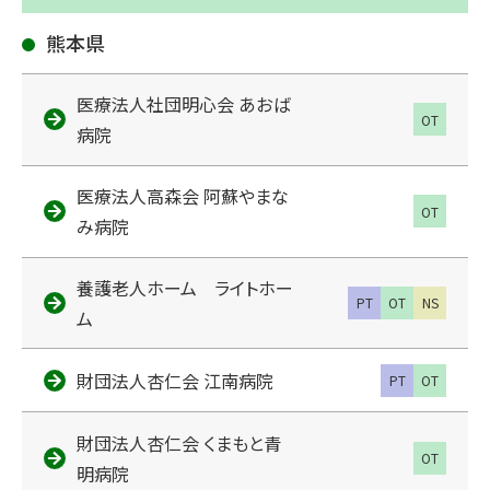
熊本県
医療法人社団明心会 あおば
OT
病院
医療法人高森会 阿蘇やまな
OT
み病院
養護老人ホーム ライトホー
PT
OT
NS
ム
財団法人杏仁会 江南病院
PT
OT
財団法人杏仁会 くまもと青
OT
明病院