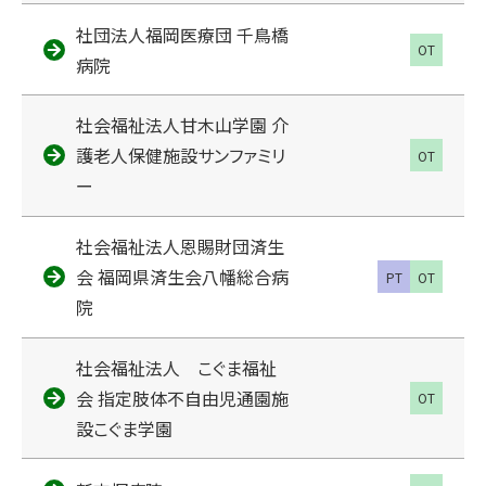
社団法人福岡医療団 千鳥橋
OT
病院
社会福祉法人甘木山学園 介
護老人保健施設サンファミリ
OT
ー
社会福祉法人恩賜財団済生
会 福岡県済生会八幡総合病
PT
OT
院
社会福祉法人 こぐま福祉
会 指定肢体不自由児通園施
OT
設こぐま学園