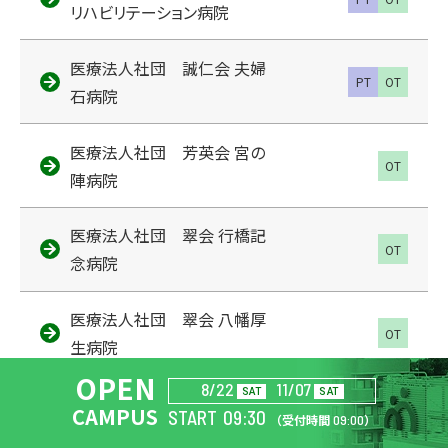
リハビリテーション病院
医療法人社団 誠仁会 夫婦
PT
OT
石病院
医療法人社団 芳英会 宮の
OT
陣病院
医療法人社団 翠会 行橋記
OT
念病院
医療法人社団 翠会 八幡厚
OT
生病院
OPEN
8/22
11/07
SAT
SAT
医療法人永寿会 シーサイド
CAMPUS
START
09:30
PT
OT
（
受付時間
09:00
）
病院