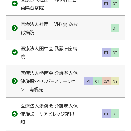
PT
OT
菊陽台病院
医療法人社団 明心会 あお
OT
ば病院
医療法人田中会 武蔵ヶ丘病
PT
OT
院
医療法人熊南会 介護老人保
健施設・ヘルパーステーショ
PT
OT
CW
NS
ン 南楓苑
医療法人滄溟会 介護老人保
健施設 ケアビレッジ箱根
PT
OT
崎