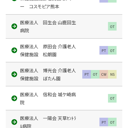
ー コスモピア熊本
医療法人 回生会 山鹿回生
OT
病院
医療法人 原田会 介護老人
PT
OT
保健施設 松朗園
医療法人 博光会 介護老人
PT
OT
CW
NS
保健施設 ぼたん園
医療法人 信和会 城ケ崎病
OT
院
医療法人 一陽会 天草ｾﾝﾄﾗ
PT
OT
ﾙ病院