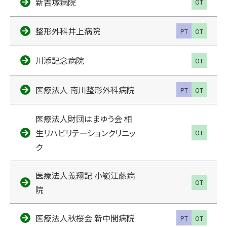
新吉塚病院
OT
整形外科井上病院
PT
OT
川添記念病院
OT
医療法人 南川整形外科病院
PT
OT
医療法人財団はまゆう会 相
生リハビリテーションクリニッ
OT
ク
医療法人義翔記 小嶺江藤病
OT
院
医療法人秋桜会 新中間病院
PT
OT