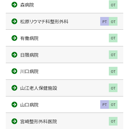
森病院
OT
松原リウマチ科整形外科
PT
OT
有働病院
OT
日隈病院
OT
川口病院
OT
山江老人保健施設
OT
山口病院
PT
OT
宮崎整形外科医院
OT